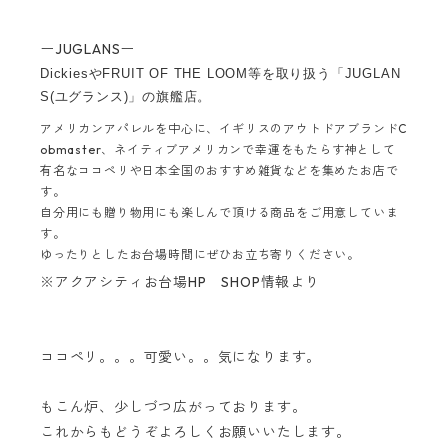
ーJUGLANSー
DickiesやFRUIT OF THE LOOM等を取り扱う「JUGLAN
S(ユグランス)」の旗艦店。
アメリカンアパレルを中心に、イギリスのアウトドアブランドC
obmaster、ネイティブアメリカンで幸運をもたらす神として
有名なココペリや日本全国のおすすめ雑貨などを集めたお店で
す。
自分用にも贈り物用にも楽しんで頂ける商品をご用意していま
す。
ゆったりとしたお台場時間にぜひお立ち寄りください。
※アクアシティお台場HP SHOP情報より
ココペリ。。。可愛い。。気になります。
もこん炉、少しづつ広がっております。
これからもどうぞよろしくお願いいたします。