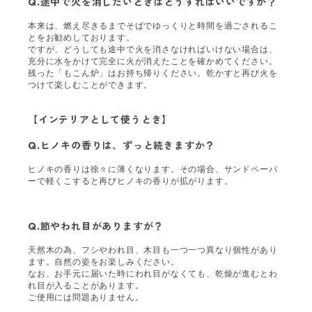
Q.
途中で火を消したいときはどうすればいいですか？
本来は、燃え尽きるまでそばでゆっくりと時間を過ごされるこ
とをお勧めしております。
ですが、どうしても途中で火を消さなければいけない場合は、
充分に水をかけて完全に火が消えたことを確かめてください。
残った「もこん炉」はお持ち帰りください。乾かすと再び火を
つけて楽しむことができます。
【インテリアとして使うとき】
Q.
ヒノキの香りは、ずっと続きますか？
ヒノキの香りは徐々に薄くなります。その場合、サンドペーパ
ーで軽くこすると再びヒノキの香りが拡がります。
Q.
節やわれ目がありますが？
天然木の為、フシやわれ目、木目も一つ一つ異なり個性があり
ます。自然の姿をお楽しみください。
なお、お手元に届いた時にわれ目がなくても、乾燥が進むとわ
れ目が入ることがあります。
ご使用には問題ありません。