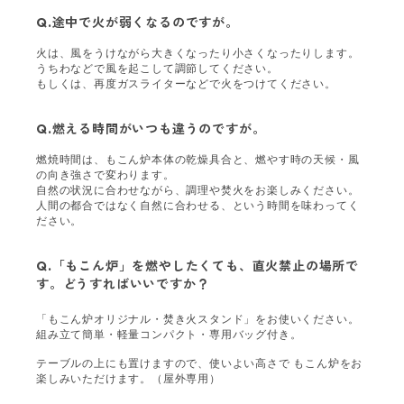
Q.
途中で火が弱くなるのですが。
火は、風をうけながら大きくなったり小さくなったりします。
うちわなどで風を起こして調節してください。
もしくは、再度ガスライターなどで火をつけてください。
Q.燃える時間がいつも違うのですが
。
燃焼時間は、もこん炉本体の乾燥具合と、燃やす時の天候・風
の向き強さで変わります。
自然の状況に合わせながら、調理や焚火をお楽しみください。
人間の都合ではなく自然に合わせる、という時間を味わってく
ださい。
Q.
「もこん炉」を燃やしたくても、直火禁止の場所で
す。どうすればいいですか？
「もこん炉オリジナル・焚き火スタンド」をお使いください。
組み立て簡単・軽量コンパクト・専用バッグ付き。
テーブルの上にも置けますので、使いよい高さで もこん炉をお
楽しみいただけます。（屋外専用）