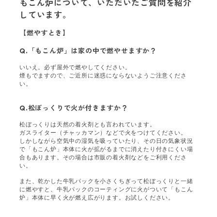
もこん炉について、いただいたご質問を紹介
しています。
【燃やすとき】
Q.
「もこん炉」は家の中で燃やせますか？
いいえ。必ず屋外で燃やしてください。
煙もでますので、ご近所に迷惑にならないようご注意くださ
い。
Q.
松ぼっくりで火が付きますか？
松ぼっくりは天然の着火剤とも言われています。
ガスライター（チャッカマン）などで火をつけてください。
しかしながら空気中の湿気を吸っていたり、その日の気象状況
で「もこん炉」本体に火が拡がるまでに消えたり付きにくい場
合もあります。その場合は市販の着火剤などをご利用くださ
い。
また、乾かした牛乳パックを小さくちぎって松ぼっくりと一緒
に燃やすと、牛乳パックのコーティングに火がついて「もこん
炉」本体に早く火が燃え広がります。お試しください。