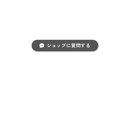
ショップに質問する
キーワードから探す
もこん炉【S】
もこん炉【M】
もこん炉ブック
エンドセットM
¥4,950
¥5,500
＆S ２個セッ
¥10,450
カテゴリから探す